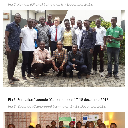
Fig.2: Kumasi (Ghana) training on 6-7 December 2018
.
Fig.3: Formation Yaoundé (Cameroun) les 17-18 décembre 2018.
Fig.3: Yaounde (Cameroom) training on 17-18 December 2018
.