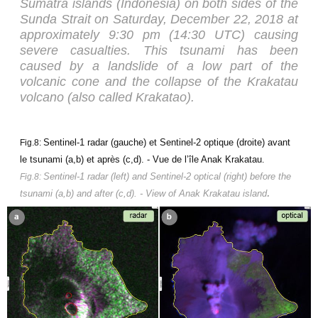
Sumatra islands (Indonesia) on both sides of the
Sunda Strait on Saturday, December 22, 2018 at
approximately 9:30 pm (14:30 UTC) causing
severe casualties. This tsunami has been
caused by a landslide of a low part of the
volcanic cone and the collapse of the Krakatau
volcano (also called Krakatao).
Sentinel-1 radar (gauche) et Sentinel-2 optique (droite) avant
Fig.8:
le tsunami (a,b) et après (c,d). - Vue de l’île Anak Krakatau
.
Sentinel-1 radar (left) and Sentinel-2 optical (right) before the
Fig.8:
.
tsunami (a,b) and after (c,d). - View of Anak Krakatau island