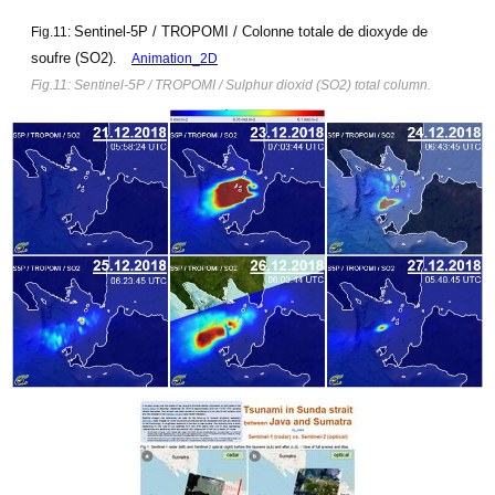
Sentinel-5P / TROPOMI / Colonne totale de dioxyde de
Fig.11:
soufre (SO2)
.
Animation_2D
Fig.11: Sentinel-5P / TROPOMI / Sulphur dioxid (SO2) total column.