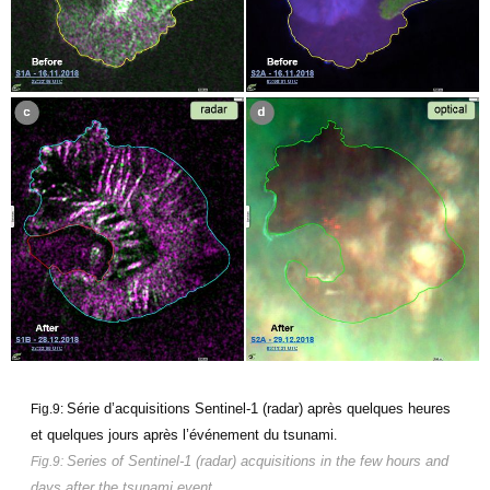
Série d’acquisitions Sentinel-1 (radar) après quelques heures
Fig.9:
et quelques jours après l’événement du tsunami
.
Series of Sentinel-1 (radar) acquisitions in the few hours and
Fig.9:
days after the tsunami event
.