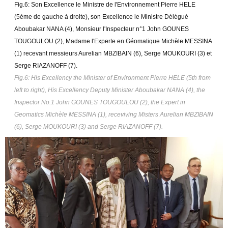
Fig.6: Son Excellence le Ministre de l'Environnement Pierre HELE
(5ème de gauche à droite), son Excellence le Ministre Délégué
Aboubakar NANA (4), Monsieur l'Inspecteur n°1 John GOUNES
TOUGOULOU (2), Madame l'Experte en Géomatique Michèle MESSINA
(1) recevant messieurs Aurelian MBZIBAIN (6), Serge MOUKOURI (3) et
Serge RIAZANOFF (7).
Fig.6: His Excellency the Minister of Environment Pierre HELE (5th from
left to right), His Excellency Deputy Minister Aboubakar NANA (4), the
Inspector No.1 John GOUNES TOUGOULOU (2), the Expert in
Geomatics Michèle MESSINA (1), receviving Misters Aurelian MBZIBAIN
(6), Serge MOUKOURI (3) and Serge RIAZANOFF (7).