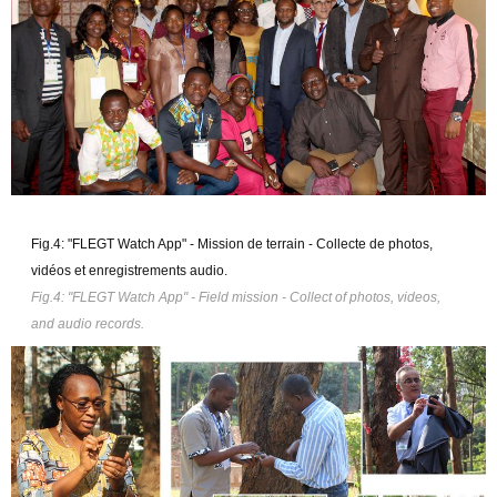
Fig.4: "FLEGT Watch App" - Mission de terrain - Collecte de photos,
vidéos et enregistrements audio.
Fig.4: "FLEGT Watch App" - Field mission - Collect of photos, videos,
and audio records
.