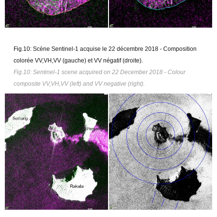
Fig.10:
Scène Sentinel-1 acquise le 22 décembre 2018 - Composition
colorée VV,VH,VV
(gauche) et VV négatif (droite).
Fig.10: Sentinel-1 scene acquired on 22 December 2018 - Colour
composite VV,VH,VV (left) and VV negative (right).