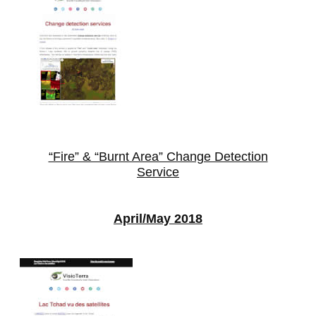
“Fire” & “Burnt Area” Change Detection
Service
April/May 2018